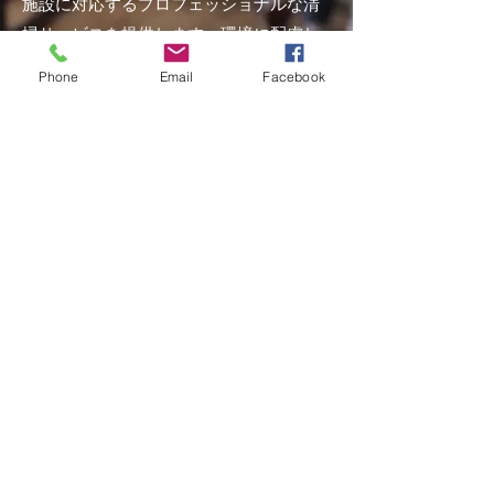
施設に対応するプロフェッショナルな清
掃サービスを提供します。環境に配慮し
た清掃方法で、常に清潔で快適な空間を
Phone
Email
Facebook
維持します。
アパレル
LGBTQコミュニティ向けに、ユニークで
トレンディなアパレル商品を展開。多様
なライフスタイルとアイデンティティを
尊重し、すべての人が自分らしく輝ける
ファッションを提供します。
​©FDL